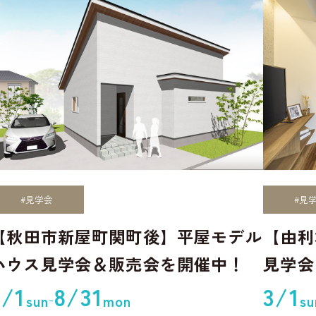
#見学会
#見
【秋田市新屋町関町後】平屋モデル
【由利
ハウス見学会＆販売会を開催中！
見学会
★
3/1
8/31
3/1
-
sun
mon
su