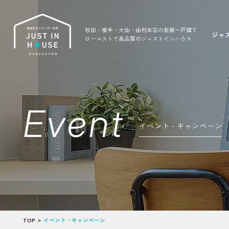
秋田・横手・大仙・由利本荘の新築一戸建て
ジャ
ローコストで高品質のジャストインハウス
Event
イベント・キャンペーン
TOP
イベント・キャンペーン