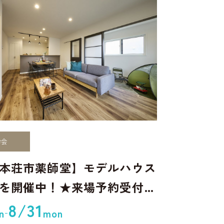
学会
本荘市薬師堂】モデルハウス
を開催中！★来場予約受付中
8/31
-
n
mon