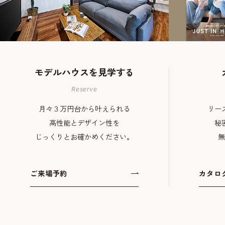
モデルハウスを
見学する
Reserve
月々３万円台から叶えられる
リー
高性能とデザイン性を
秘
じっくりとお確かめください。
無
ご来場予約
カタロ