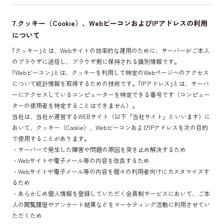
7.クッキー（Cookie）、WebビーコンおよびIPアドレスの利用
について
｢クッキー｣とは、Webサイトの効率的な運用のために、サーバーがご本人
のブラウザに送信し、ブラウザ側に保持される識別情報です。
｢Webビーコン｣とは、クッキーを利用して特定のWebページへのアクセス
について統計情報を取得するための技術です。｢IPアドレス｣とは、サーバ
ーにアクセスしているコンピューターを特定できる番号です（コンピュー
ターの使用者を特定することはできません）。
当社は、当社が運営するWEBサイト（以下「当社サイト」といいます）に
おいて、クッキー（Cookie）、WebビーコンおよびIPアドレスを次の目的
で使用することがあります。
・サーバーで発生した障害や問題の原因を突き止め解決するため
・Webサイトや電子メール等の内容を改良するため
・Webサイトや電子メール等の内容を個々の利用者向けにカスタマイズす
るため
・あらかじめ個人情報を登録していただく会員制サービスにおいて、ご本
人の閲覧履歴やアンケート結果などをマーケティング活動に利用させてい
ただくため