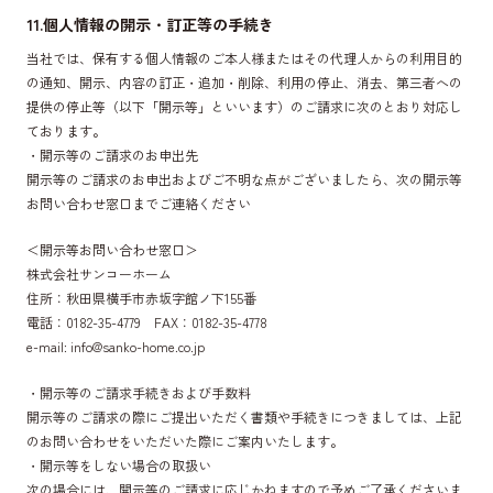
11.個人情報の開示・訂正等の手続き
当社では、保有する個人情報のご本人様またはその代理人からの利用目的
の通知、開示、内容の訂正・追加・削除、利用の停止、消去、第三者への
提供の停止等（以下「開示等」といいます）のご請求に次のとおり対応し
ております。
・開示等のご請求のお申出先
開示等のご請求のお申出およびご不明な点がございましたら、次の開示等
お問い合わせ窓口までご連絡ください
＜開示等お問い合わせ窓口＞
株式会社サンコーホーム
住所：秋田県横手市赤坂字館ノ下155番
電話：0182-35-4779 FAX：0182-35-4778
e-mail: info@sanko-home.co.jp
・開示等のご請求手続きおよび手数料
開示等のご請求の際にご提出いただく書類や手続きにつきましては、上記
のお問い合わせをいただいた際にご案内いたします。
・開示等をしない場合の取扱い
次の場合には、開示等のご請求に応じかねますので予めご了承くださいま