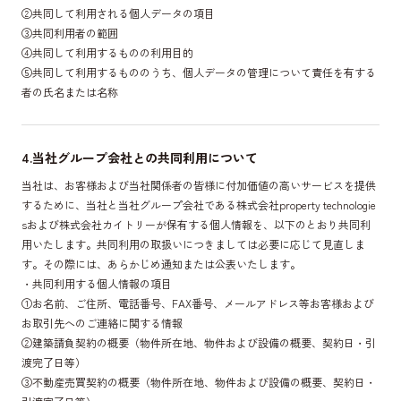
②共同して利用される個人データの項目
③共同利用者の範囲
④共同して利用するものの利用目的
⑤共同して利用するもののうち、個人データの管理について責任を有する
者の氏名または名称
4.当社グループ会社との共同利用について
当社は、お客様および当社関係者の皆様に付加価値の高いサービスを提供
するために、当社と当社グループ会社である株式会社property technologie
sおよび株式会社カイトリーが保有する個人情報を、以下のとおり共同利
用いたします。共同利用の取扱いにつきましては必要に応じて見直しま
す。その際には、あらかじめ通知または公表いたします。
・共同利用する個人情報の項目
①お名前、ご住所、電話番号、FAX番号、メールアドレス等お客様および
お取引先へのご連絡に関する情報
②建築請負契約の概要（物件所在地、物件および設備の概要、契約日・引
渡完了日等）
③不動産売買契約の概要（物件所在地、物件および設備の概要、契約日・