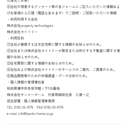
引渡完了日等）
④当社の用意するアンケート等の各フォームにご記入いただいた情報およ
びお客様から口頭（電話も含みます）でご説明・ご回答いただいた情報
・共同利用する会社
株式会社property technologies
株式会社カイトリー
・利用目的
①当社が建築する注文住宅等に関する情報のお知らせのため。
②当社または株式会社カイトリーが販売または仲介する不動産に関する情
報のお知らせのため。
③住宅買取に関する情報のお知らせのため。
④当社および株式会社カイトリーのサービスのご案内、ご提案のため。
⑤商品開発等のための市場調査・データ分析のため。
・個人情報の管理責任者
秋田県横手市赤坂字館ノ下155番地
株式会社サンコーホーム 代表取締役社長 三浦一之
担当部署：個人情報管理事務局
TEL 0182-35-4779 FAX 0182-35-4778
e-mail: info@sanko-home.co.jp