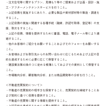
・注文住宅等に関するプラン、見積もり等のご提案および企画・設計・施
工・アフターメンテナンスサービスを行うこと。
・上記役務を実施するにあたり、必要な製品や資材部材等の製造・調達を
すること。
・上記役務の実施に関連する各種手続（融資、許認可取得、登記等）の支
援、取次をすること。
・上記の役務、情報を提供するために書面、電話、電子メール等により連
絡すること。
・他のお客様のご紹介をお願いすることおよびそのフォローをお願いする
こと。
・お客様およびお取引先からのお問い合わせに応じるためおよび上記の目
的を達成するために必要に応じて保管すること。
・建設業法第40条の３に定める帳簿としておよびその資料として保管する
こと。
・市場動向分析、顧客動向分析、または商品開発等の分析を行うこと。
＜不動産売買契約について＞
・不動産の売買契約の相手方を探索すること、売買契約を締結することお
よび契約に基づく役務を提供すること。
・不動産の売買等に関する情報を提供すること。
・上記目的を達成するために必要な範囲で、契約の相手方および販売希望