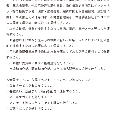
者・購入希望者、他の宅地建物取引業者、物件情報を書面又はインターネ
ット等で提供する者・団体・広告会社、融資に関わる金融機関、登記等に
関わる司法書士その他専門家、不動産管理業者、保証委託会社またはご本
人の同意を得た第三者に対して提供すること。
・上記の役務、情報を提供するために書面、電話、電子メール等により連
絡すること。
・お客様およびお取引先からのお問い合わせに応じるためおよび上記の目
的を達成するために必要に応じて保管すること。
・宅地建物取引業法第49条に定める帳簿としておよびその資料として保管
すること。
・不動産の売買等に関する価格査定を行うこと。
・市場動向分析、顧客動向分析、または商品開発等の分析を行うこと。
＜会員サービス、各種イベント・キャンペーン等について＞
・会員サービスをおこなうこと。
・各種資料、景品または商品を配信・送付すること。
・メールマガジンを発行すること。
・アンケート等によりマーケット調査を行うこと。
・ご案内状などを送付すること。