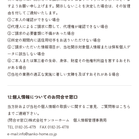
すようお願い申し上げます。開示しないことを決定した場合は、その旨理
由を付してご通知いたします。
①ご本人の確認ができない場合
②代理人によるご請求に際して、代理権が確認できない場合
③ご請求の必要書類に不備があった場合
④所定の期間内に返信用切手をお送りいただけない場合
⑤ご請求いただいた情報項目が、当社開示対象個人情報または保有個人デ
ータに該当しない場合
⑥ご本人または第三者の生命、身体、財産その他権利利益を害するおそれ
がある場合
⑦当社の業務の適正な実施に著しい支障を及ぼすおそれがある場合
12.個人情報についてのお問合せ窓口
当方針および当社の個人情報の取扱いに関するご意見、ご質問等はこちら
までご連絡下さい。
(問合せ窓口)株式会社サンコーホーム 個人情報管理事務局
TEL 0182-35-4779 FAX 0182-35-4778
e-mail:info@sanko-home.co.jp