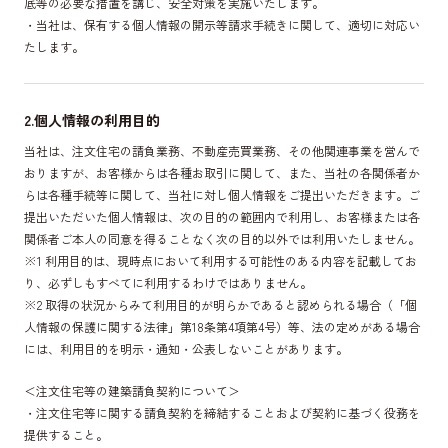
底等の必要な措置を講じ、安全対策を実施いたします。
・当社は、保有する個人情報の開示等請求手続きに関して、適切に対応い
たします。
2.個人情報の利用目的
当社は、注文住宅の請負業務、不動産売買業務、その他関連事業を営んで
おりますが、お客様からは各種お取引に関して、また、当社の各関係者か
らは各種手続等に関して、当社に対し個人情報をご提出いただきます。ご
提出いただいた個人情報は、次の目的の範囲内で利用し、お客様または各
関係者ご本人の同意を得ることなく次の目的以外では利用いたしません。
※1 利用目的は、現時点において利用する可能性のある内容を記載してお
り、必ずしもすべてに利用するわけではありません。
※2 取得の状況からみて利用目的が明らかであると認められる場合（「個
人情報の保護に関する法律」第18条第4項第4号）等、法の定めがある場合
には、利用目的を明示・通知・公表しないことがあります。
＜注文住宅等の建築請負契約について＞
・注文住宅等に関する請負契約を締結することおよび契約に基づく役務を
提供すること。