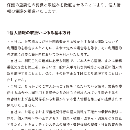
保護の重要性の認識と取組みを徹底させることにより、個人情
報の保護を推進いたします。
1.個人情報の取扱いに係る基本方針
・当社は、お客様および当社関係者からお預かりする個人情報について、
利用目的を特定するとともに、法令で定める場合等を除き、その利用目的
の達成に必要な範囲内においてのみ利用いたします。
・当社は、利用目的の達成に必要な範囲で、ご本人から直接、または業務
委託先を含む第三者、あるいは一般に入手可能な情報等から適正に個人情
報を取得することとし、偽り、その他不正な手段により取得することはい
たしません。
・当社は、あらかじめご本人からご了解をいただいている場合、業務を委
託する場合や共同利用する場合などの法令で認められている場合を除き、
お客様および当社関係者からお預かりする個人情報を第三者に提供または
開示いたしません。
・当社は、お客さまおよび当社関係者の個人情報を正確かつ最新の状態に
保ち、個人情報への不正アクセス・紛失・破損・改ざん・漏洩などを防止
するため、セキュリティシステムの維持・管理体制の整備・社員教育の徹