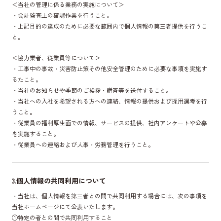
＜当社の管理に係る業務の実施について＞
・会計監査上の確認作業を行うこと。
・上記目的の達成のために必要な範囲内で個人情報の第三者提供を行うこ
と。
＜協力業者、従業員等について＞
・工事中の事故・災害防止策その他安全管理のために必要な事項を実施す
るたこと。
・当社のお知らせや季節のご挨拶・贈答等を送付すること。
・当社への入社を希望される方への連絡、情報の提供および採用選考を行
うこと。
・従業員の福利厚生面での情報、サービスの提供、社内アンケートや公募
を実施すること。
・従業員への連絡および人事・労務管理を行うこと。
3.個人情報の共同利用について
・当社は、個人情報を第三者との間で共同利用する場合には、次の事項を
当社ホームページにて公表いたします。
①特定の者との間で共同利用すること