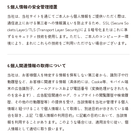
5.個人情報の安全管理措置
当社は、当社サイトを通じてご本人から個人情報をご提供いただく際は、
通信途上における第三者への情報漏えいを防止するため、SSL (Secure So
ckets Layer)/TLS (Transport Layer Security)による暗号化またはこれに準
ずるセキュリティ技術を使用します。ただし、ご本人のコンピューター環
境により、まれにこれらの技術をご利用いただけない場合がございます。
6.個人関連情報の取得について
当社は、お客様個人を特定する情報を保有しない第三者から、識別子や行
動履歴など、お客様に関連する情報（具体的には、Cookie等、モバイル端
末の広告識別子、メールアドレスおよび電話番号（変換処理がなされたも
のを含みます）、広告配信関連のログ、ウェブサイトの閲覧履歴や検索履
歴、その他の行動履歴等）の提供を受け、当該情報を当社が管理する個人
情報と紐づけることで個人情報として取得し、別途目的が示されている場
合を除き、上記「2.個人情報の利用目的」に記載の目的において、当該情
報を利用することがあります。このような場合には、適用法令に従い、個
人情報として適切に取り扱います。