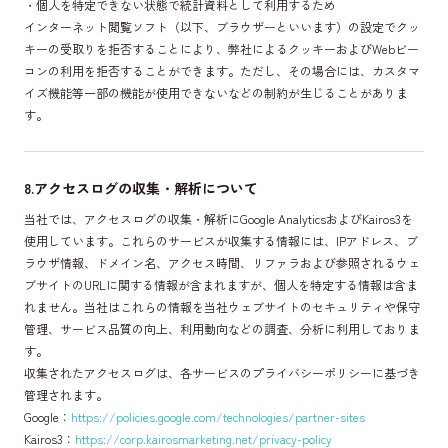
・個人を特定できない状態で統計資料として利用するため
インターネット閲覧ソフト（以下、ブラウザーといいます）の設定でクッ
キーの受取りを拒否することにより、弊社によるクッキーおよびWebビー
コンの利用を拒否することができます。ただし、その場合には、カスタマ
イズ機能等一部の機能が使用できないなどの制約が生じることがありま
す。
8.アクセスログの収集・解析について
当社では、アクセスログの収集・解析にGoogle AnalyticsおよびKairos3を
使用しています。これらのサービスが収集する情報には、IPアドレス、ブ
ラウザ情報、ドメイン名、アクセス時間、リファラおよび参照されるウェ
ブサイトのURLに関する情報が含まれますが、個人を特定する情報は含ま
れません。当社はこれらの情報を当社ウェブサイトのセキュリティや保守
管理、サービス品質の向上、利用動向などの調査、分析に利用しておりま
す。
収集されたアクセスログは、各サービスのプライバシーポリシーに基づき
管理されます。
Google：
https://policies.google.com/technologies/partner-sites
Kairos3：
https://corp.kairosmarketing.net/privacy-policy