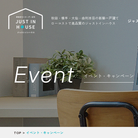
秋田・横手・大仙・由利本荘の新築一戸建て
ジャ
ローコストで高品質のジャストインハウス
Event
イベント・キャンペーン
TOP
イベント・キャンペーン