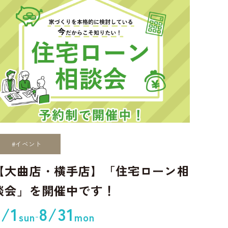
#イベント
【大曲店・横手店】「住宅ローン相
談会」を開催中です！
3/1
8/31
-
sun
mon