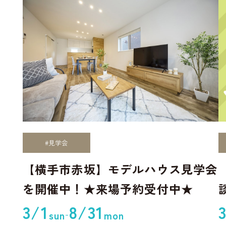
#見学会
【横手市赤坂】モデルハウス見学会
を開催中！★来場予約受付中★
3/1
8/31
-
sun
mon