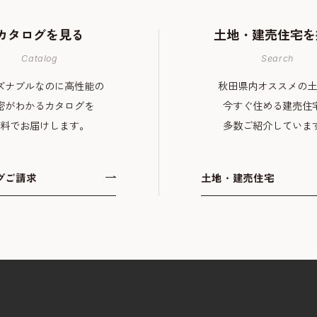
カタログを
見る
土地・建売住宅
を
Catalog
Search
ズナブルなのに高性能の
秋田県内オススメの土
密がわかるカタログを
今すぐ住める建売住
料でお届けします。
多数ご紹介していま
グご請求
土地・建売住宅