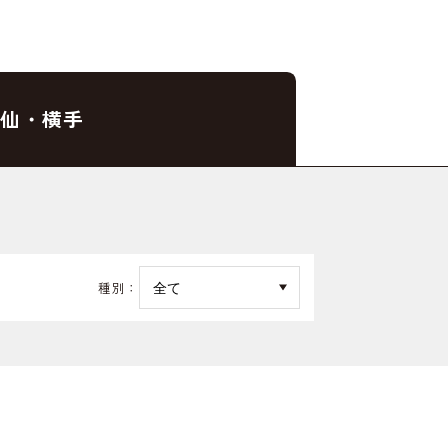
仙・横手
種別：