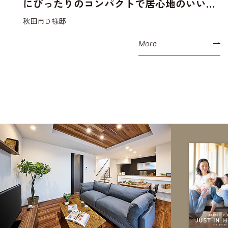
にぴったりのコンパクトで居心地のいい平
屋
秋田市Ｄ様邸
More