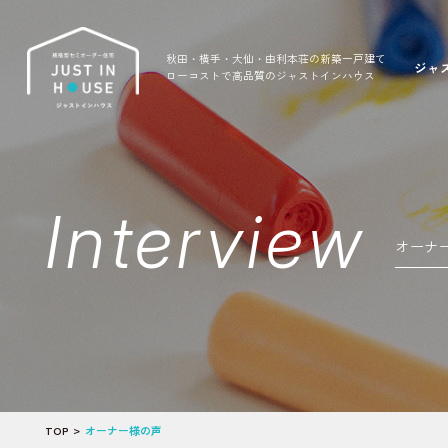
秋田・横手・大仙・由利本荘の新築一戸建て
ジャ
ローコストで高品質のジャストインハウス
Interview
オーナ
TOP
オーナー様の声