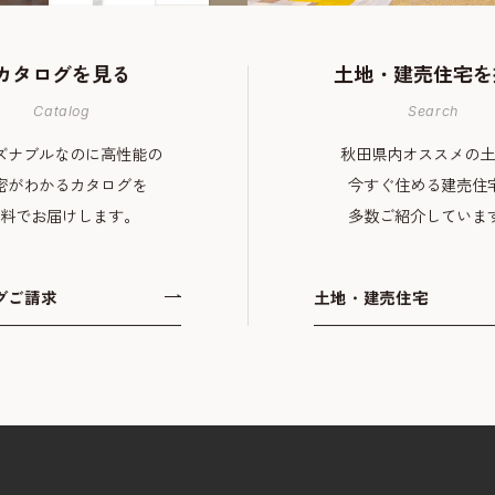
カタログを
見る
土地・建売住宅
を
Catalog
Search
ズナブルなのに高性能の
秋田県内オススメの土
密がわかるカタログを
今すぐ住める建売住
料でお届けします。
多数ご紹介していま
グご請求
土地・建売住宅