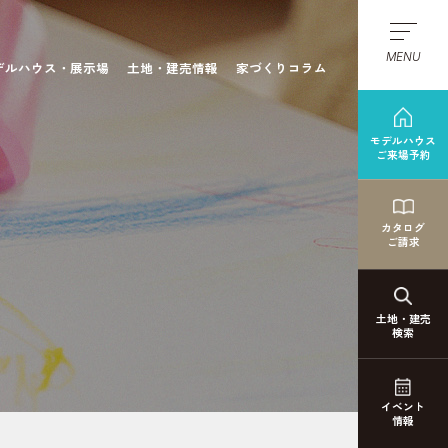
MENU
デルハウス・展示場
土地・建売情報
家づくりコラム
モデルハウス
ご来場予約
カタログ
ご請求
土地・建売
検索
イベント
情報