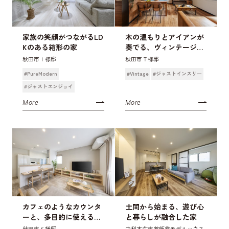
家族の笑顔がつながるLD
木の温もりとアイアンが
Kのある箱形の家
奏でる、ヴィンテージモ
ダン
秋田市Ｉ様邸
秋田市Ｔ様邸
#PureModern
#Vintage
#ジャストインスリー
#ジャストエンジョイ
More
More
カフェのようなカウンタ
土間から始まる、遊び心
ーと、多目的に使えるス
と暮らしが融合した家
ペースがある家
秋田市Ｋ様邸
由利本荘市薬師堂モデルハウス