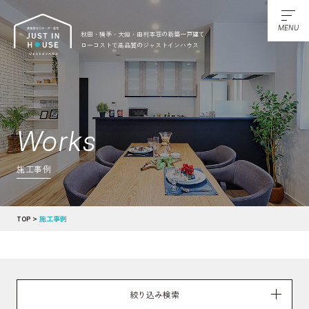
MENU
秋田・横手・大仙・由利本荘の新築一戸建て
ローコストで高品質のジャストインハウス
Works
施工事例
TOP
施工事例
絞り込み検索