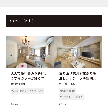
#すべて（29件）
大人可愛いをカタチに。
折り上げ天井が広がりを
くすみカラーが彩るフレ
生む、ナチュラル空間の
ンチモダンな家
家
大仙市T様邸
秋田市Ｈ様邸
#Girly
#ジャストインハウス
#PureModern
#ジャストエンジョイ
More
More