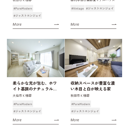
#PureModern
#Vintage
#ジャストエンジョイ
#ジャストエンジョイ
More
More
柔らかな光が包む、ホワ
収納スペースが豊富な濃
イト基調のナチュラルモ
い木目と白が映える家
ダンな家
大仙市Ｋ様邸
秋田市Ｋ様邸
#PureModern
#PureModern
#ジャストエンジョイ
#ジャストエンジョイ
More
More