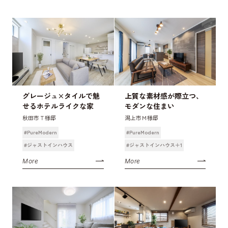
グレージュ×タイルで魅
上質な素材感が際立つ、
せるホテルライクな家
モダンな住まい
秋田市Ｔ様邸
潟上市Ｍ様邸
#PureModern
#PureModern
#ジャストインハウス
#ジャストインハウス＋1
More
More