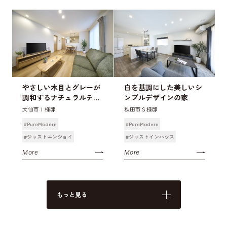
やさしい木目とグレーが
白を基調にした美しいシ
調和するナチュラルテイ
ンプルデザインの家
ストの家
大仙市Ｉ様邸
秋田市Ｓ様邸
#PureModern
#PureModern
#ジャストエンジョイ
#ジャストインハウス
More
More
もっと見る