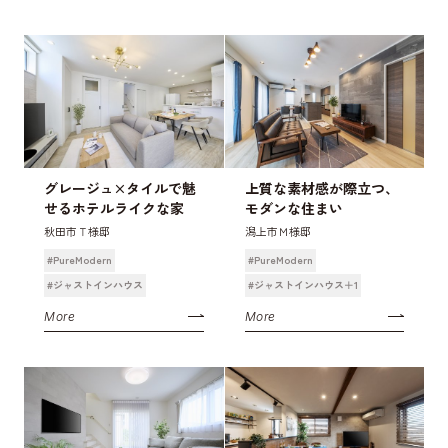
グレージュ×タイルで魅
上質な素材感が際立つ、
せるホテルライクな家
モダンな住まい
秋田市Ｔ様邸
潟上市Ｍ様邸
#PureModern
#PureModern
#ジャストインハウス
#ジャストインハウス＋1
More
More