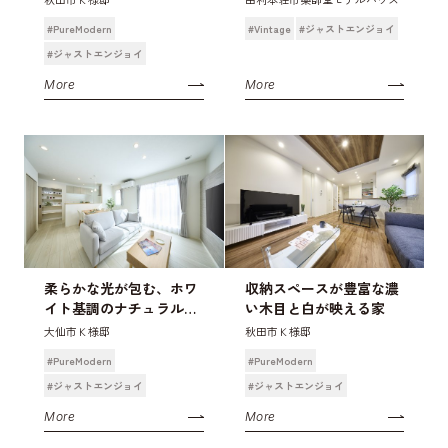
#PureModern
#Vintage
#ジャストエンジョイ
#ジャストエンジョイ
More
More
柔らかな光が包む、ホワ
収納スペースが豊富な濃
イト基調のナチュラルモ
い木目と白が映える家
ダンな家
大仙市Ｋ様邸
秋田市Ｋ様邸
#PureModern
#PureModern
#ジャストエンジョイ
#ジャストエンジョイ
More
More