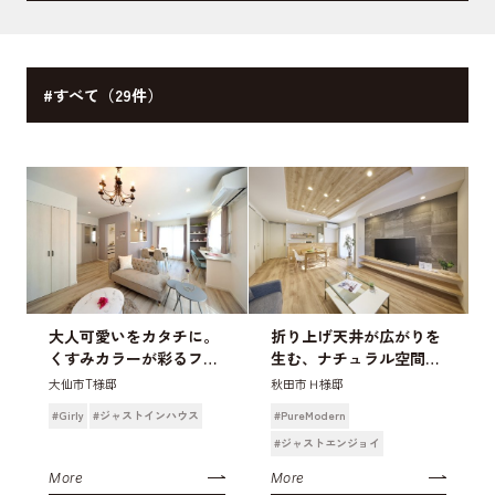
#すべて（29件）
大人可愛いをカタチに。
折り上げ天井が広がりを
くすみカラーが彩るフレ
生む、ナチュラル空間の
ンチモダンな家
家
大仙市T様邸
秋田市Ｈ様邸
#Girly
#ジャストインハウス
#PureModern
#ジャストエンジョイ
More
More