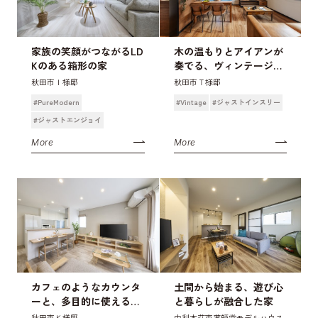
家族の笑顔がつながるLD
木の温もりとアイアンが
Kのある箱形の家
奏でる、ヴィンテージモ
ダン
秋田市Ｉ様邸
秋田市Ｔ様邸
#PureModern
#Vintage
#ジャストインスリー
#ジャストエンジョイ
More
More
カフェのようなカウンタ
土間から始まる、遊び心
ーと、多目的に使えるス
と暮らしが融合した家
ペースがある家
秋田市Ｋ様邸
由利本荘市薬師堂モデルハウス