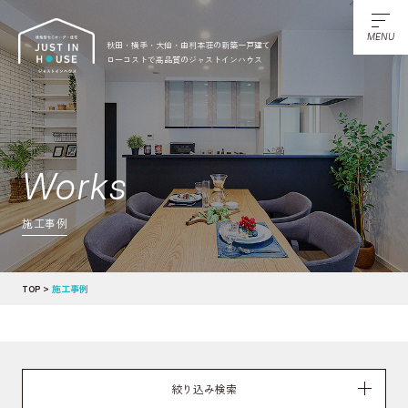
MENU
秋田・横手・大仙・由利本荘の新築一戸建て
ローコストで高品質のジャストインハウス
Works
施工事例
TOP
施工事例
絞り込み検索