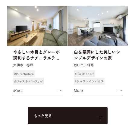
やさしい木目とグレーが
白を基調にした美しいシ
調和するナチュラルテイ
ンプルデザインの家
ストの家
大仙市Ｉ様邸
秋田市Ｓ様邸
#PureModern
#PureModern
#ジャストエンジョイ
#ジャストインハウス
More
More
もっと見る